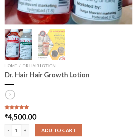
HOME
/
DR HAIR LOTION
Dr. Hair Hair Growth Lotion
Rated
1
5.00
4,500.00
₹
out of 5
based on
Dr. Hair Hair Growth Lotion quantity
customer
ADD TO CART
rating