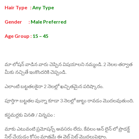
Hair Type :
Any Type
Gender :
Male Preferred
Age Group :
15 – 45
మా లోషన్ వాడిన వారు చెప్పిన విషయాలని నమ్మండి. 2 నెలల తర్వాత
మీకు నచ్చితే ఇంకొందరికి చెప్పండి.
ఎలాంటి బట్టతలకైనా 2 నెలల్లో ఖచ్చితమైన పరిష్కారం.
పూర్తిగా బట్టతల వున్నా కూడా 3 నెలల్లో జుట్టు రావడం మొదలవుతుంది.
కస్టమర్లకు వినతి / విన్నపం :
మాకు ఎటువంటి ప్రమోషన్స్ అవసరం లేదు. కేవలం ఆన్ లైన్ లో ప్రొడక్ట్
సేల్ చేయడం కోసం మాత్రమే ఈ వెబ్ సైట్ మొదలుపెట్టాం.