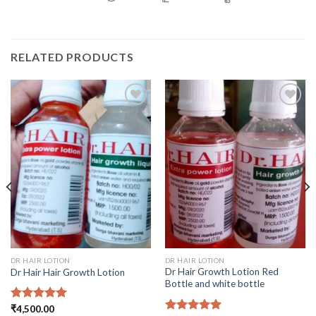
RELATED PRODUCTS
Add to
Add to
wishlist
wishlist
DR HAIR LOTION
DR HAIR LOTION
Dr Hair Growth Lotion Red
Dr Hair Hair Growth Lotion
Bottle and white bottle
Rated
₹
4,500.00
5.00